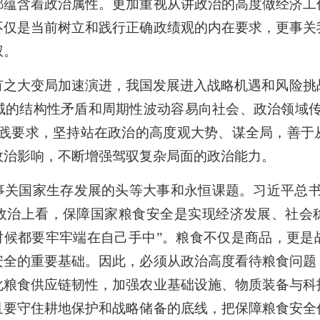
都蕴含着政治属性。更加重视从讲政治的高度做经济工
不仅是当前树立和践行正确政绩观的内在要求，更事关
权。
有之大变局加速演进，我国发展进入战略机遇和风险挑
域的结构性矛盾和周期性波动容易向社会、政治领域传
实践要求，坚持站在政治的高度观大势、谋全局，善于
政治影响，不断增强驾驭复杂局面的政治能力。
事关国家生存发展的头等大事和永恒课题。习近平总书
政治上看，保障国家粮食安全是实现经济发展、社会
何时候都要牢牢端在自己手中”。粮食不仅是商品，更是
安全的重要基础。因此，必须从政治高度看待粮食问题
化粮食供应链韧性，加强农业基础设施、物质装备与科
且要守住耕地保护和战略储备的底线，把保障粮食安全