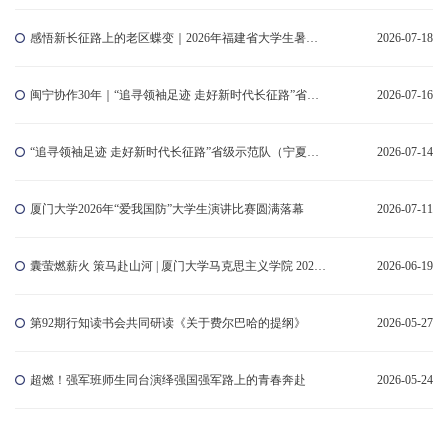
感悟新长征路上的老区蝶变｜2026年福建省大学生暑期社会实践示范队 赴宁夏开展调研
2026-07-18
闽宁协作30年｜“追寻领袖足迹 走好新时代长征路”省级示范队（宁夏站）走进闽宁镇
2026-07-16
“追寻领袖足迹 走好新时代长征路”省级示范队（宁夏站）出征
2026-07-14
厦门大学2026年“爱我国防”大学生演讲比赛圆满落幕
2026-07-11
囊萤燃薪火 策马赴山河 | 厦门大学马克思主义学院 2026 届毕业典礼圆满举行
2026-06-19
第92期行知读书会共同研读《关于费尔巴哈的提纲》
2026-05-27
超燃！强军班师生同台演绎强国强军路上的青春奔赴
2026-05-24