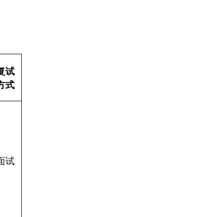
复试
方式
面试