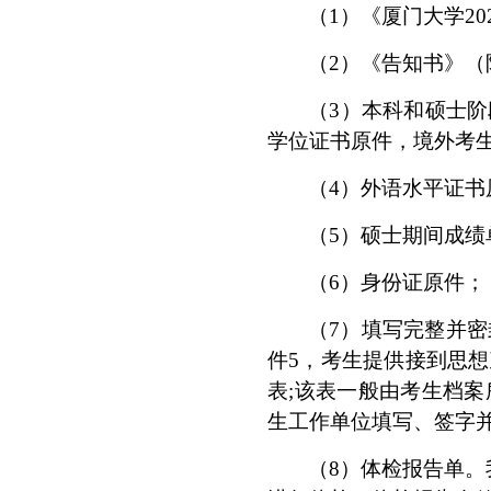
（
1
）《厦门大学
20
（
2
）《告知书》（
（
3
）本科和硕士阶
学位证书原件，
境外考
（
4
）外语水平证书
（
5
）
硕士期间成绩
（
6
）身份证原件；
（
7
）填写完整并密
件
5
，考生提供接到思想
表
;
该表一般由考生档案
生工作单位填写、签字
（
8
）体检报告单。