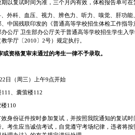
效期以复试时间为准，三个月内有效，体检报告单可在
科、外科、血压、视力、辨色力、听力、嗅觉、肝功能
部、中国残联印发的《普通高等学校招生体检工作指导
部办公厅 卫生部办公厅关于普通高等学校招生学生入
（教学厅〔
2010
〕
2
号）规定执行。
审或资格复审未通过的考生一律不予录取。
22
日（周三）上午
9
点开始
楼
111
、囊萤楼
112
萤楼
110
有效身份证件按时参加复试，并按照我院通知的复试时
考。考生应当诚信考试，自觉遵守考场纪律，违者将按