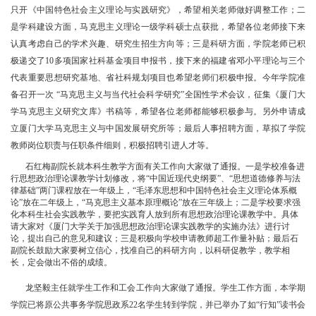
只开《中国特色社会主义理论与实践研究》，希望相关老师做好调整工作；二
是学科建设方面，马克思主义理论一级学科硕士点获批，希望各位老师接下来
认真考虑自己的学术兴趣、研究生招生方向等；三是科研方面，学院老师已积
极递交了10多项国家社科基金项目申报书，接下来的福建省邓小平理论与三个
代表重要思想研究基地、省社科规划项目也希望老师们积极申报。今年学院准
备召开一次 “马克思主义与当代社会科学研究”全国性学术会议，征集《厦门大
学马克思主义研究文库》书稿等，希望各位老师都能够积极参与。另外申请成
立厦门大学马克思主义与中国发展研究所等；最后人事招聘方面，草拟了学院
教师岗位职责与任职条件细则，积极招聘引进人才等。
石红梅副院长就本科生教学方面有关工作向大家做了通报。一是学校准备进
行思想政治理论课教学计划修改，将“中国近现代史纲要”、“思想道德修养与法
律基础”两门课程放在一年级上，“毛泽东思想和中国特色社会主义理论体系概
论”放在二年级上，“马克思主义基本原理概论”放在三年级上；二是学校要求强
化本科生社会实践教学，要把实践育人放到所有思想政治理论课教学中。具体
请大家对《厦门大学关于加强思想政治理论课实践教学的实施办法》进行讨
论，提出自己的意见和建议；三是积极向学校申请教师超工作量补贴；最后石
副院长鼓励大家要树立信心，找准自己的科研方向，以科研促教学，教学相
长，定会做出不俗的成绩。
龙坚毅主任就学生工作和工会工作向大家做了通报。学生工作方面，本学期
学院已将原公共事务学院思政系22名学生转到学院，并已举办了如“行知”读书会