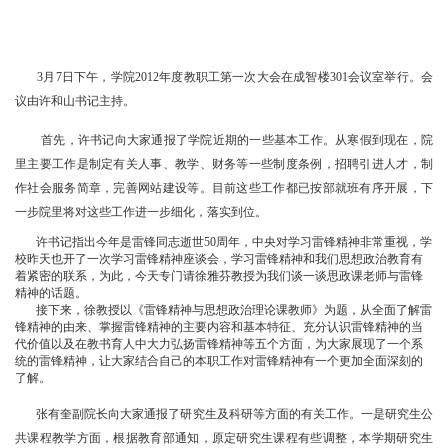
3月7日下午，学院2012年度教职工第一次大会在成智楼301会议室举行。会
议由许和山书记主持。
首先，许书记向大家通报了学院近期的一些基本工作。从寒假到现在，院
里主要工作是制定有关人事、教学、财务等一些制度条例，招聘引进人才，制
作社会服务简章，完善网站建设等。目前这些工作都已按部就班有序开展，下
一步院里将对这些工作进一步细化，落实到位。
许书记指出今年是雷锋同志逝世50周年，中央对学习雷锋精神非常重视，学
校昨天也开了一次学习雷锋精神座谈会，学习雷锋精神和我们思想政治教育有
着紧密的联系，为此，今天专门请徐雅芬教授为我们谈一谈思政课老师与雷锋
精神的话题。
接下来，徐教授以《雷锋精神与思想政治理论课教师》为题，从全面了解雷
锋精神的由来、掌握雷锋精神的主要内容和基本特征、充分认识雷锋精神的当
代价值以及在教书育人中大力弘扬雷锋精神等五个方面，为大家展现了一个系
统的雷锋精神，让大家结合自己的本职工作对雷锋精神有一个更加全面深刻的
了解。
张有奎副院长向大家通报了研究生及科研等方面的有关工作。一是研究生公
共课程教学方面，根据教育部通知，原定研究生课程有些调整，本学期研究生