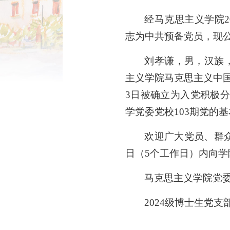
经马克思主义学院
志为中共预备党员，现
刘孝谦，男，汉族，
主义学院马克思主义中国化
3日被确立为入党积极分
学党委党校103期党的
欢迎广大党员、群众
日（5个工作日）内向
马克思主义学院党委江春
2024级博士生党支部