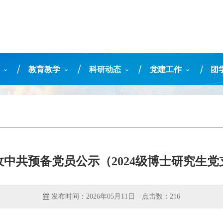
教育教学
科研动态
党建工作
团
收中共预备党员公示（2024级博士研究生党
发布时间：2026年05月11日
点击数：
216